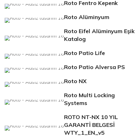
Roto Fentro Kepenk
Roto Alüminyum
Roto Eifel Alüminyum Eşik
Katalog
Roto Patio Life
Roto Patio Alversa PS
Roto NX
Roto Multi Locking
Systems
ROTO NT-NX 10 YIL
GARANTİ BELGESİ
WTY_1_EN_v5