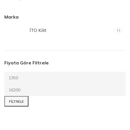
Marka
İTO Kilit
11
Fiyata Göre Filtrele
FILTRELE
E-posta Bültenimize Abone Ol