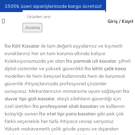
1500₺ üzeri siparişlerinizde kargo ücretsiz!
Giriş / Kayıt
Arama
İto Kilit Kasalar
ile tüm değerli eşyalarınız ve kıymetli
evraklarınız her an tam koruma altında kalıyor.
Koleksiyonumuzda yer alan
İto parmak izli kasalar
, şifreli
dijital sistemler ve yüksek güvenlikli
İto kilitli çelik kasa
modelleri ile hem bireysel kullanımda hem de kurumsal
güvenlik ihtiyaçlarınızda profesyonel çözümler
sunuyoruz. Mekanlarınızın mimarisine uyum sağlayan
İto
duvar tipi gizli kasalar
, ateşli silahların güvenliği için
özel üretilen
İto profesyonel silah kasaları
ve kullanım
kolaylığı sunan
İto otel tipi para kasaları
gibi pek çok
farklı seçenekle her türlü ihtiyaca cevap veriyoruz.
Yüksek mukavemetli çelik gövde yapısı ve dışarıdan