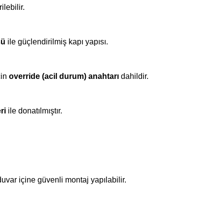
ilebilir.
sü
ile güçlendirilmiş kapı yapısı.
çin
override (acil durum) anahtarı
dahildir.
ri
ile donatılmıştır.
var içine güvenli montaj yapılabilir.