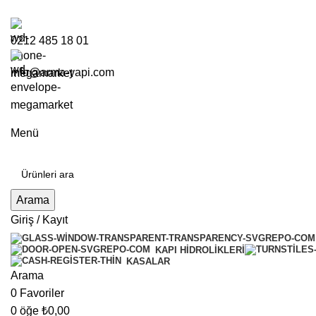
0212 485 18 01
info@arma-yapi.com
Menü
Arama
Giriş / Kayıt
KAPI HIDROLIKLERI
KASALAR
Arama
0
Favoriler
0
öğe
₺
0,00