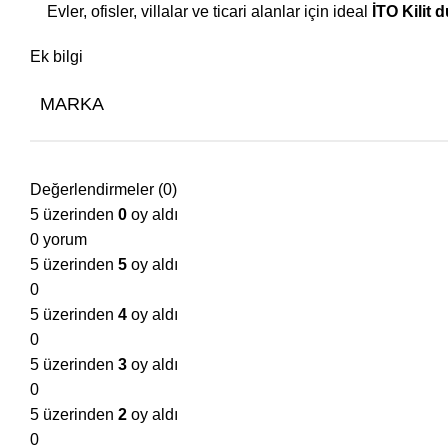
Evler, ofisler, villalar ve ticari alanlar için ideal
İTO Kilit 
Ek bilgi
MARKA
Değerlendirmeler (0)
5 üzerinden
0
oy aldı
0 yorum
5 üzerinden
5
oy aldı
0
5 üzerinden
4
oy aldı
0
5 üzerinden
3
oy aldı
0
5 üzerinden
2
oy aldı
0