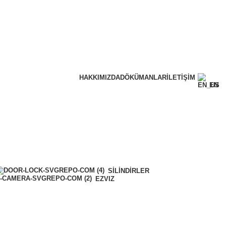
HAKKIMIZDA
DÖKÜMANLAR
İLETIŞIM
EN
SILINDIRLER
EZVIZ