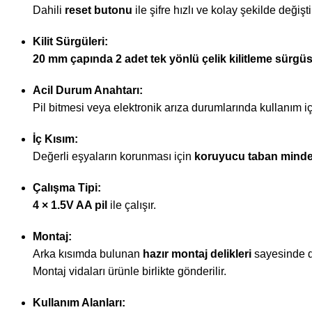
Dahili
reset butonu
ile şifre hızlı ve kolay şekilde değiştir
Kilit Sürgüleri:
20 mm çapında 2 adet tek yönlü çelik kilitleme sürgü
Acil Durum Anahtarı:
Pil bitmesi veya elektronik arıza durumlarında kullanım i
İç Kısım:
Değerli eşyaların korunması için
koruyucu taban minde
Çalışma Tipi:
4 × 1.5V AA pil
ile çalışır.
Montaj:
Arka kısımda bulunan
hazır montaj delikleri
sayesinde du
Montaj vidaları ürünle birlikte gönderilir.
Kullanım Alanları: