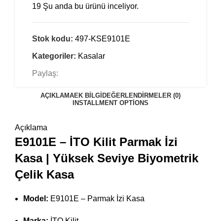
19
Şu anda bu ürünü inceliyor.
Stok kodu:
497-KSE9101E
Kategoriler:
Kasalar
Paylaş:
AÇIKLAMA
EK BILGI
DEĞERLENDIRMELER (0)
INSTALLMENT OPTIONS
Açıklama
E9101E – İTO Kilit Parmak İzi
Kasa | Yüksek Seviye Biyometrik
Çelik Kasa
Model:
E9101E – Parmak İzi Kasa
Marka:
İTO Kilit