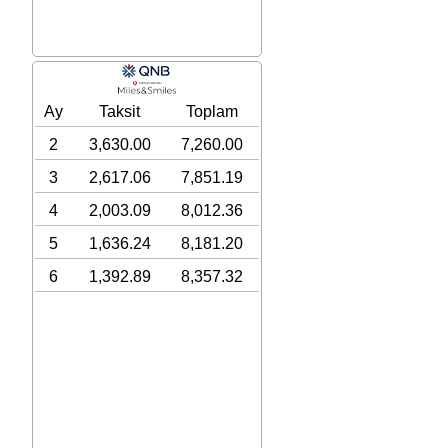
Ay
Taksit
Toplam
2
3,630.00
7,260.00
3
2,617.06
7,851.19
4
2,003.09
8,012.36
5
1,636.24
8,181.20
6
1,392.89
8,357.32