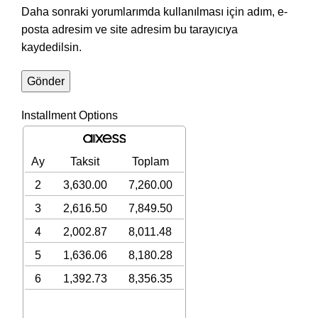
Daha sonraki yorumlarımda kullanılması için adım, e-
posta adresim ve site adresim bu tarayıcıya
kaydedilsin.
Installment Options
Ay
Taksit
Toplam
2
3,630.00
7,260.00
3
2,616.50
7,849.50
4
2,002.87
8,011.48
5
1,636.06
8,180.28
6
1,392.73
8,356.35