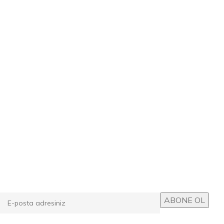
E-posta Bültenimize Abone Ol
Kampanyalarımızdan ve yeni ürünlerimizden haberdar
olun!