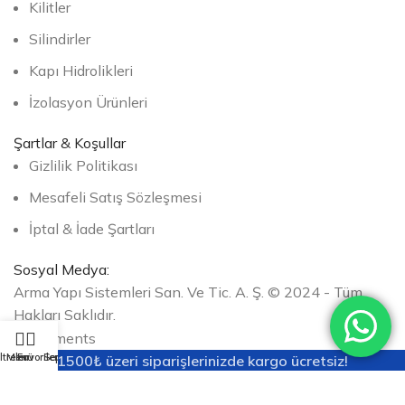
Kilitler
Silindirler
Kapı Hidrolikleri
İzolasyon Ürünleri
Şartlar & Koşullar
Gizlilik Politikası
Mesafeli Satış Sözleşmesi
İptal & İade Şartları
Sosyal Medya:
Arma Yapı Sistemleri San. Ve Tic. A. Ş. © 2024 - Tüm
Hakları Saklıdır.
ltreler
Menü
Favoriler
Sepet
1500₺ üzeri siparişlerinizde kargo ücretsiz!
Web sitemizdeki deneyiminizi geliştirmek için çerezleri