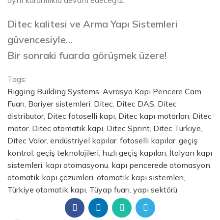
aynı kararlılıkla devam edeceğiz.
Ditec kalitesi ve Arma Yapı Sistemleri
güvencesiyle…
Bir sonraki fuarda görüşmek üzere!
Tags:
Rigging Building Systems
,
Avrasya Kapı Pencere Cam
Fuarı
,
Bariyer sistemleri
,
Ditec
,
Ditec DAS
,
Ditec
distributor
,
Ditec fotoselli kapı
,
Ditec kapı motorları
,
Ditec
motor
,
Ditec otomatik kapı
,
Ditec Sprint
,
Ditec Türkiye
,
Ditec Valor
,
endüstriyel kapılar
,
fotoselli kapılar
,
geçiş
kontrol
,
geçiş teknolojileri
,
hızlı geçiş kapıları
,
İtalyan kapı
sistemleri
,
kapı otomasyonu
,
kapı pencerede otomasyon
,
otomatik kapı çözümleri
,
otomatik kapı sistemleri
,
Türkiye otomatik kapı
,
Tüyap fuarı
,
yapı sektörü