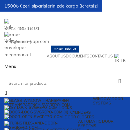
1500₺ üzeri siparişlerinizde kargo ücretsiz!
0212 485 18 01
info@arma-yapi.com
Online Tahsilat
ABOUT US
DOCUMENTS
CONTACT US
TR
Menu
WINDOW DOOR
SYSTEMS
LOCKS
CYLINDERS
DOOR CLOSERS
AUTOMATIC DOOR
SYSTEMS