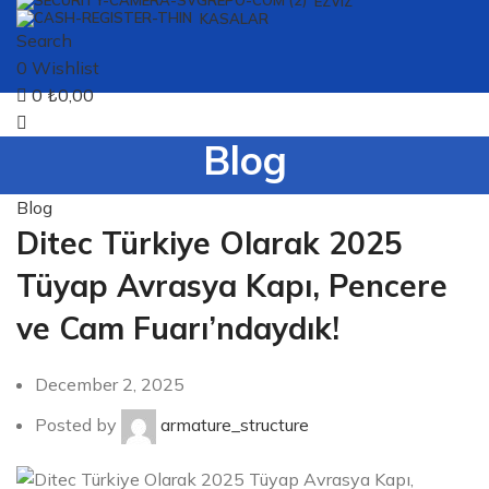
EZVIZ
KASALAR
Search
0
Wishlist
0
₺
0,00
Blog
Blog
Ditec Türkiye Olarak 2025
Tüyap Avrasya Kapı, Pencere
ve Cam Fuarı’ndaydık!
December 2, 2025
Posted by
armature_structure