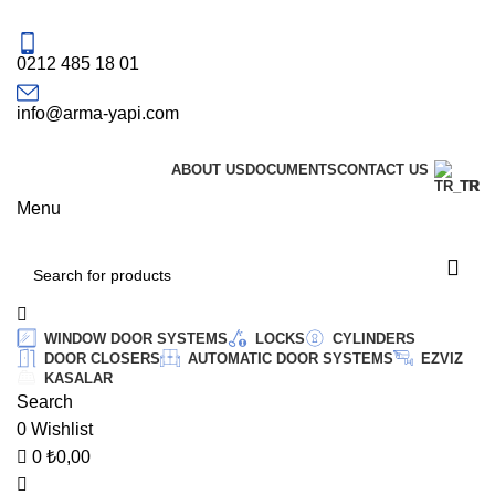
1500₺ üzeri siparişlerinizde kargo ücretsiz!
0212 485 18 01
info@arma-yapi.com
Online Tahsilat
ABOUT US
DOCUMENTS
CONTACT US
TR
Menu
WINDOW DOOR SYSTEMS
LOCKS
CYLINDERS
DOOR CLOSERS
AUTOMATIC DOOR SYSTEMS
EZVIZ
KASALAR
Search
0
Wishlist
0
₺
0,00