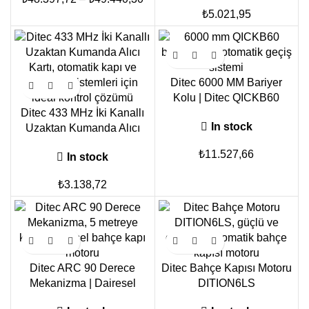
₺
5.021,95
Ditec 6000 MM Bariyer
Kolu | Ditec QICKB60
Ditec 433 MHz İki Kanallı
Otomatik Bariyer Kol
In stock
Uzaktan Kumanda Alıcı
Sistemi
Kartı
₺
11.527,66
In stock
₺
3.138,72
Ditec ARC 90 Derece
Ditec Bahçe Kapısı Motoru
Mekanizma | Dairesel
DITION6LS
Bahçe Kapı Motoru