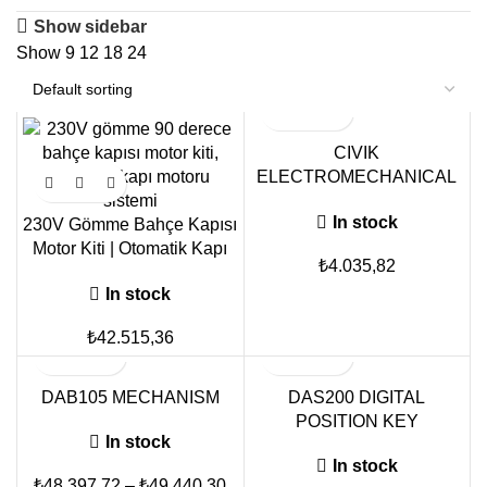
Show sidebar
Show
9
12
18
24
CIVIK
ELECTROMECHANICAL
LOCK
In stock
230V Gömme Bahçe Kapısı
Motor Kiti | Otomatik Kapı
₺
4.035,82
Motoru
In stock
₺
42.515,36
DAB105 MECHANISM
DAS200 DIGITAL
POSITION KEY
In stock
In stock
₺
48.397,72
–
₺
49.440,30