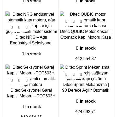
In stock
In stock
Ditec QUBIC Motor Kasası |
Ditec NRG – Ağır
Otomatik Kapı Motoru Kasa
Endüstriyel Seksiyonel
Çözümü
In stock
Kapılar İçin Güçlü Otomatik
In stock
Kapı Motoru
₺
12.554,87
Ditec Sprint Mekanizma |
Ditec Seksyonel Garaj
90 Derece Açılır Otomatik
Kapısı Motoru – TOP603H
Kapı Mekanizması
In stock
In stock
₺
24.692,71