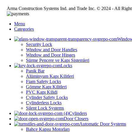
Arma Construction Systems Ind. and Trade Inc. © 2024 - All Right
Menu
Categories
Window
Security Lock
Window and Door Handles
Window and Door Hinges
Sürme Pencere ve Kapı Sistemleri
Locks
Panik Bar
Alüminyum Kapı Kilitleri
⁠⁠Fiam Safety Locks
Gömme Kapı Kilitleri
PVC Kapı Kilidi
Cylinder Safety Locks
Cylinderless Locks
Silent Lock Systems
Cylinders
Door Closers
Automatic Door Systems
Bahçe Kapısı Motorları