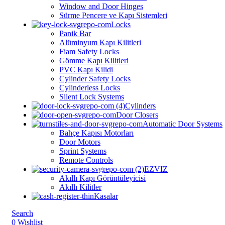
Window and Door Hinges
Sürme Pencere ve Kapı Sistemleri
Locks
Panik Bar
Alüminyum Kapı Kilitleri
⁠⁠Fiam Safety Locks
Gömme Kapı Kilitleri
PVC Kapı Kilidi
Cylinder Safety Locks
Cylinderless Locks
Silent Lock Systems
Cylinders
Door Closers
Automatic Door Systems
Bahçe Kapısı Motorları
Door Motors
Sprint Systems
Remote Controls
EZVIZ
Akıllı Kapı Görüntüleyicisi
Akıllı Kilitler
Kasalar
Search
0
Wishlist