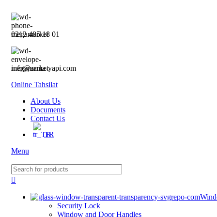
0
0212 485 18 01
info@arma-yapi.com
Online Tahsilat
About Us
Documents
Contact Us
TR
Menu
Wind
Security Lock
Window and Door Handles