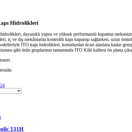
apı Hidrolikleri
 hidrolikleri, dayanıklı yapısı ve yüksek performanslı kapatma mekanizma
leri, iç ve dış mekânlarda kontrollü kapı kapanışı sağlarken, uzun ömürl
odelleriyle İTO kapı hidrolikleri, konutlardan ticari alanlara kadar geniş
ması gibi ürün gruplarının tamamında İTO Kilit kalitesi ön plana çıka
osers
results
24
t
ulic 131H