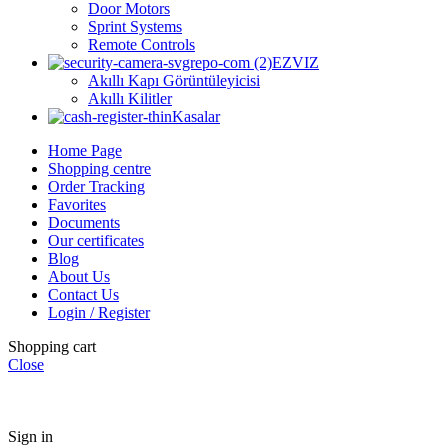
Door Motors
Sprint Systems
Remote Controls
EZVIZ
Akıllı Kapı Görüntüleyicisi
Akıllı Kilitler
Kasalar
Home Page
Shopping centre
Order Tracking
Favorites
Documents
Our certificates
Blog
About Us
Contact Us
Login / Register
Shopping cart
Close
Sign in