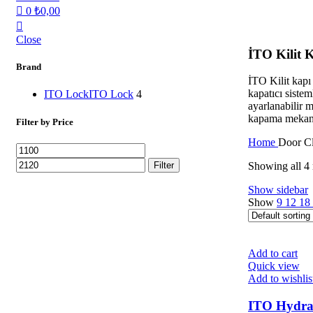
0
₺
0,00
Close
İTO Kilit K
Brand
İTO Kilit kapı
kapatıcı sistem
ITO Lock
ITO Lock
4
ayarlanabilir m
kapama mekaniz
Filter by Price
Home
Door Cl
Filter
Showing all 4 
Show sidebar
Show
9
12
18
Add to cart
Quick view
Add to wishlis
ITO Hydra