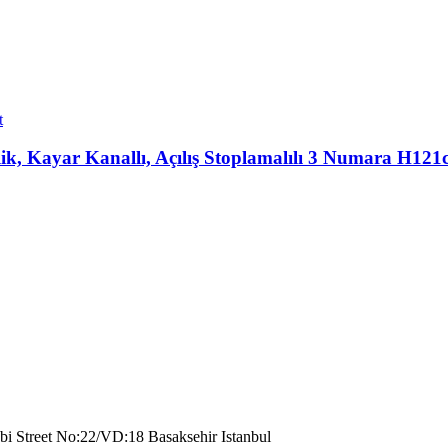
t
ik, Kayar Kanallı, Açılış Stoplamalılı 3 Numara H121
bi Street No:22/VD:18 Basaksehir Istanbul