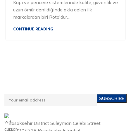
Kapı ve pencere sistemlerinde kalite, güvenlik ve
uzun ömür denildiğinde akla gelen ilk
markalardan biri Roto'dur...
CONTINUE READING
Subscribe to Our Email Newsletter
Be informed about our campaigns and new products!
Basaksehir District Suleyman Celebi Street
No:22/VD:18 Basaksehir Istanbul