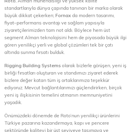
Roto
, Alman mühendisliği ve yüksek kalite
standartlarıyla dünya çapında tanınan bir marka olarak
büyük dikkat çekerken;
Fornax
da modern tasarımı,
fiyat–performans avantajı ve sağlam yapısıyla
ziyaretçilerimizden tam not aldı. Böylece hem üst
segment Alman teknolojisini hem de piyasada büyük ilgi
gören yenilikçi yerli ve global çözümleri tek bir çatı
altında sunma fırsatı bulduk.
Rigging Building Systems
olarak bizlerle görüşen, yeni iş
birliği fırsatları oluşturan ve standımızı ziyaret ederek
bizlere değer katan tüm iş ortaklarımıza teşekkür
ediyoruz. Mevcut bağlantılarımızı güçlendirirken, birçok
yeni iş ilişkisinin temelini atmanın memnuniyetini
yaşadık.
Önümüzdeki dönemde de Roto’nun yenilikçi ürünlerini
Türkiye pazarına kazandırmaya, kapı ve pencere
sektöründe kaliteyi bir üst seviyeye taşımaya ve