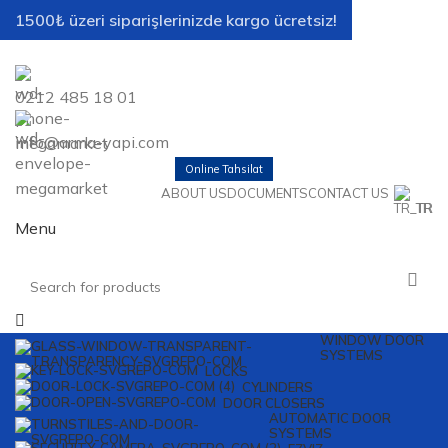
1500₺ üzeri siparişlerinizde kargo ücretsiz!
0212 485 18 01
info@arma-yapi.com
Online Tahsilat
ABOUT US
DOCUMENTS
CONTACT US
TR
Menu
WINDOW DOOR
SYSTEMS
LOCKS
CYLINDERS
DOOR CLOSERS
AUTOMATIC DOOR
SYSTEMS