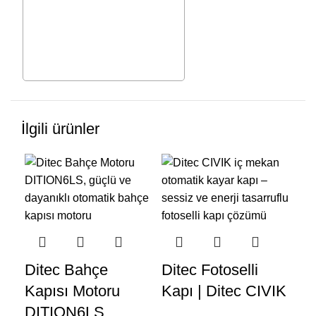
İlgili ürünler
Di
Ditec Bahçe
Ditec Fotoselli
Mo
Kapısı Motoru
Kapı | Ditec CIVIK
Ot
DITION6LS
Mo