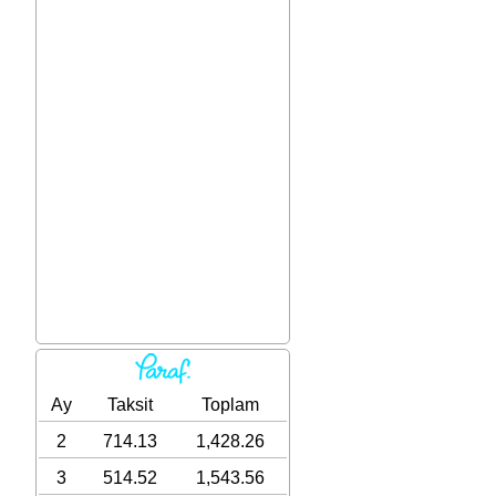
Ay
Taksit
Toplam
2
714.13
1,428.26
3
514.52
1,543.56