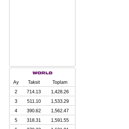
Ay
Taksit
Toplam
2
714.13
1,428.26
3
511.10
1,533.29
4
390.62
1,562.47
5
318.31
1,591.55