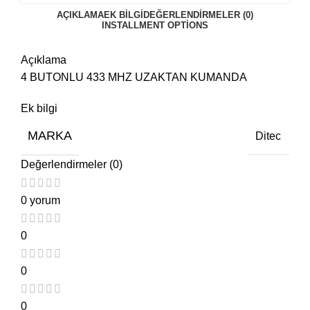
AÇIKLAMA
EK BILGI
DEĞERLENDIRMELER (0)
INSTALLMENT OPTIONS
Açıklama
4 BUTONLU 433 MHZ UZAKTAN KUMANDA
Ek bilgi
MARKA
Ditec
Değerlendirmeler (0)
0 yorum
0
0
0