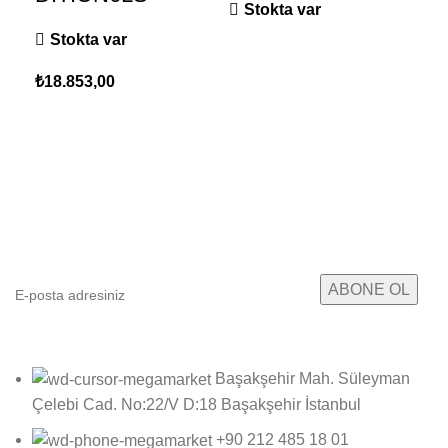
Stokta var
Ç
Stokta var
S
₺
18.853,00
₺
12
E-posta Bültenimize Abone Ol
Kampanyalarımızdan ve yeni ürünlerimizden haberdar
olun!
Başakşehir Mah. Süleyman
Çelebi Cad. No:22/V D:18 Başakşehir İstanbul
+90 212 485 18 01