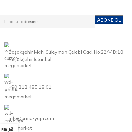
Kampanyalarımızdan ve yeni ürünlerimizden haberdar
olun!
Başakşehir Mah. Süleyman Çelebi Cad. No:22/V D:18
Başakşehir İstanbul
+90 212 485 18 01
info@arma-yapi.com
0
Filtreler
Menü