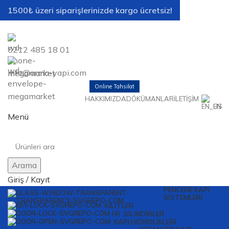
1500₺ üzeri siparişlerinizde kargo ücretsiz!
0212 485 18 01
info@arma-yapi.com
Online Tahsilat
HAKKIMIZDA
DÖKÜMANLAR
İLETIŞIM
EN
Menü
Arama
Giriş / Kayıt
PENCERE KAPI
SISTEMLERI
KILITLER
SILINDIRLER
KAPI HIDROLIKLERI