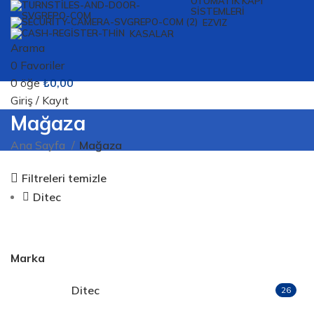
OTOMATIK KAPI
SISTEMLERI
EZVIZ
KASALAR
Arama
0
Favoriler
0
öğe
₺
0,00
Giriş / Kayıt
Mağaza
Ana Sayfa
Mağaza
Filtreleri temizle
Ditec
Marka
Ditec
26