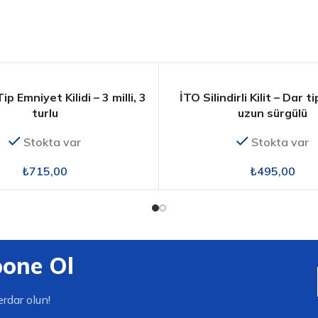
p Emniyet Kilidi – 3 milli, 3
İTO Silindirli Kilit – Dar t
turlu
uzun sürgülü
Stokta var
Stokta var
₺
715,00
₺
495,00
bone Ol
rdar olun!