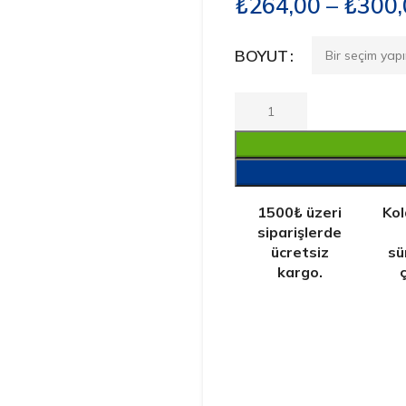
₺
264,00
–
₺
300,
BOYUT
1500₺ üzeri
Kol
siparişlerde
ücretsiz
sü
kargo.
ç