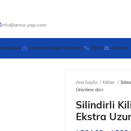
info@arma-yapi.com
idrolikleri
Otomatik Kapı Sistemleri
EZVIZ
Kasalar
Ana Sayfa
Kilitler
Silin
Ürünlere dön
Silindirli Ki
Ekstra Uzu