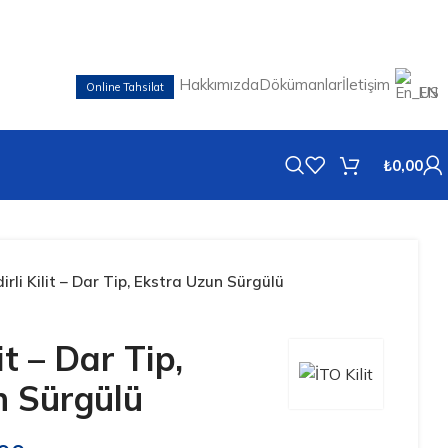
Hakkımızda
Dökümanlar
İletişim
Online Tahsilat
EN
₺
0,00
dirli Kilit – Dar Tip, Ekstra Uzun Sürgülü
lit – Dar Tip,
n Sürgülü