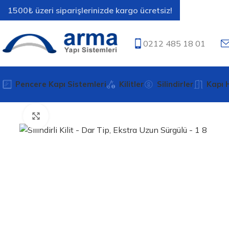
1500₺ üzeri siparişlerinizde kargo ücretsiz!
0212 485 18 01
Pencere Kapı Sistemleri
Kilitler
Silindirler
Kapı H
Büyütmek için tıklayın