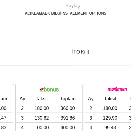
Paylaş:
AÇIKLAMA
EK BILGI
INSTALLMENT OPTIONS
İTO Kilit
lam
Ay
Taksit
Toplam
Ay
Taksit
.00
2
180.00
360.00
2
180.00
.47
3
130.62
391.86
3
129.90
.83
4
100.00
400.00
4
99.43