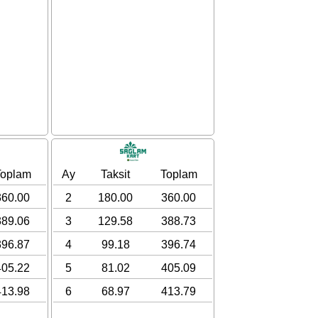
Toplam
Ay
Taksit
Toplam
360.00
2
180.00
360.00
389.06
3
129.58
388.73
396.87
4
99.18
396.74
405.22
5
81.02
405.09
413.98
6
68.97
413.79