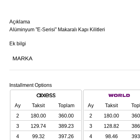
Açıklama
Alüminyum ”E-Serisi” Makaralı Kapı Kilitleri
Ek bilgi
MARKA
Installment Options
Ay
Taksit
Toplam
Ay
Taksit
Top
2
180.00
360.00
2
180.00
360
3
129.74
389.23
3
128.82
386
4
99.32
397.26
4
98.46
393