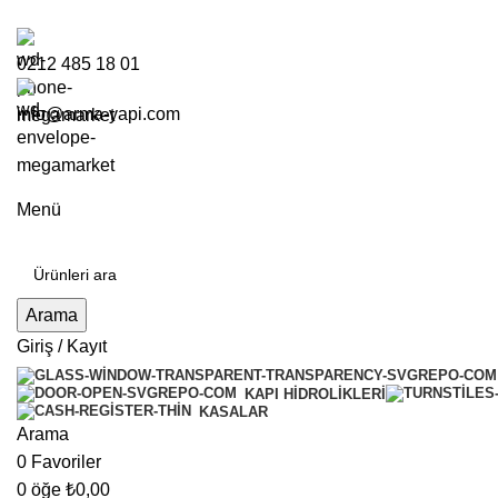
0212 485 18 01
info@arma-yapi.com
Menü
Arama
Giriş / Kayıt
KAPI HIDROLIKLERI
KASALAR
Arama
0
Favoriler
0
öğe
₺
0,00