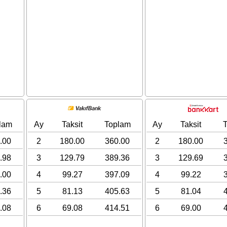
lam
Ay
Taksit
Toplam
Ay
Taksit
.00
2
180.00
360.00
2
180.00
.98
3
129.79
389.36
3
129.69
.00
4
99.27
397.09
4
99.22
.36
5
81.13
405.63
5
81.04
.08
6
69.08
414.51
6
69.00