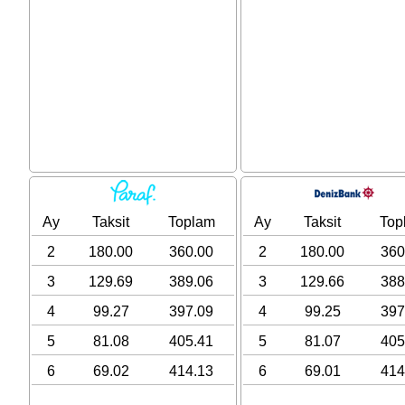
Ay
Taksit
Toplam
Ay
Taksit
Top
2
180.00
360.00
2
180.00
360
3
129.69
389.06
3
129.66
388
4
99.27
397.09
4
99.25
397
5
81.08
405.41
5
81.07
405
6
69.02
414.13
6
69.01
414