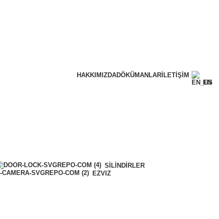
HAKKIMIZDA
DÖKÜMANLAR
İLETIŞIM
EN
SILINDIRLER
EZVIZ