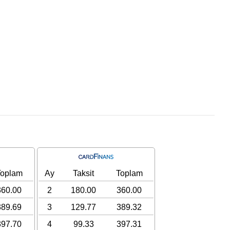
Toplam
Ay
Taksit
Toplam
360.00
2
180.00
360.00
389.69
3
129.77
389.32
397.70
4
99.33
397.31