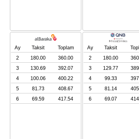
Ay
Taksit
Toplam
Ay
Taksit
Top
2
180.00
360.00
2
180.00
360
3
130.69
392.07
3
129.77
389
4
100.06
400.22
4
99.33
397
5
81.73
408.67
5
81.14
405
6
69.59
417.54
6
69.07
414