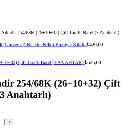
t Silindir 254/68K (26+10+32) Çift Taraflı Barel (3 Anahtarlı)
i (Universal)-Bisiklet Kilidi-Emniyet Kilidi.
₺
420,00
26+10+32) Çift Taraflı Barel (3 ANAHTAR)
₺
525,00
indir 254/68K (26+10+32) Çift
(3 Anahtarlı)