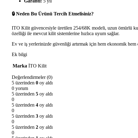
Garanti:
5 yıl
🔒 Neden Bu Ürünü Tercih Etmelisiniz?
ITO Kilit güvencesiyle üretilen 254/68K modeli, uzun ömürlü ku
özelliği ile mevcut kilit sistemlerine hızlıca uyum sağlar.
Ev ve iş yerlerinizde güvenliği artırmak için hem ekonomik hem d
Ek bilgi
Marka
İTO Kilit
Değerlendirmeler (0)
5 üzerinden
0
oy aldı
0 yorum
5 üzerinden
5
oy aldı
0
5 üzerinden
4
oy aldı
0
5 üzerinden
3
oy aldı
0
5 üzerinden
2
oy aldı
0