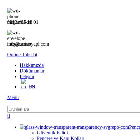
0
0212 485 18 01
info@arma-yapi.com
Online Tahsilat
Hakkımızda
Dökümanlar
İletişim
EN
Menü
Pence
Güvenlik Kilidi
Pencere ve Kapı Kolları