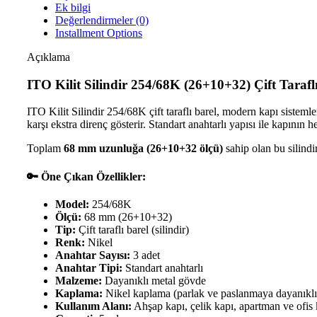
Ek bilgi
Değerlendirmeler (0)
Installment Options
Açıklama
ITO Kilit
Silindir 254/68K (26+10+32) Çift Taraflı
ITO Kilit Silindir 254/68K çift taraflı barel, modern kapı sistemle
karşı ekstra direnç gösterir. Standart anahtarlı yapısı ile kapının
Toplam
68 mm uzunluğa (26+10+32 ölçü)
sahip olan bu silindir
🔑 Öne Çıkan Özellikler:
Model:
254/68K
Ölçü:
68 mm (26+10+32)
Tip:
Çift taraflı barel (silindir)
Renk:
Nikel
Anahtar Sayısı:
3 adet
Anahtar Tipi:
Standart anahtarlı
Malzeme:
Dayanıklı metal gövde
Kaplama:
Nikel kaplama (parlak ve paslanmaya dayanıklı
Kullanım Alanı:
Ahşap kapı, çelik kapı, apartman ve ofis 