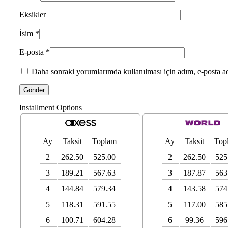
Eksikler
İsim
*
E-posta
*
Daha sonraki yorumlarımda kullanılması için adım, e-posta ad
Installment Options
Ay
Taksit
Toplam
Ay
Taksit
Top
2
262.50
525.00
2
262.50
525
3
189.21
567.63
3
187.87
563
4
144.84
579.34
4
143.58
574
5
118.31
591.55
5
117.00
585
6
100.71
604.28
6
99.36
596