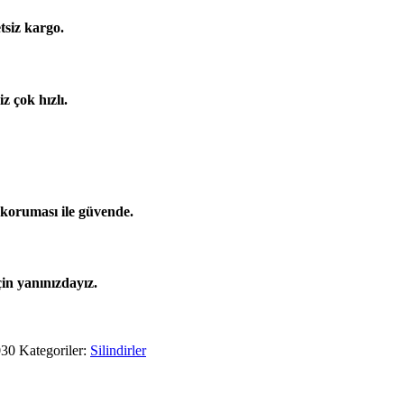
tsiz kargo.
z çok hızlı.
 koruması ile güvende.
çin yanınızdayız.
030
Kategoriler:
Silindirler