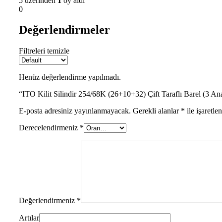
5 üzerinden
1
oy aldı
0
Değerlendirmeler
Filtreleri temizle
Henüz değerlendirme yapılmadı.
“ITO Kilit Silindir 254/68K (26+10+32) Çift Taraflı Barel (3 Anah
E-posta adresiniz yayınlanmayacak.
Gerekli alanlar
*
ile işaretle
Derecelendirmeniz
*
Değerlendirmeniz
*
Artılar