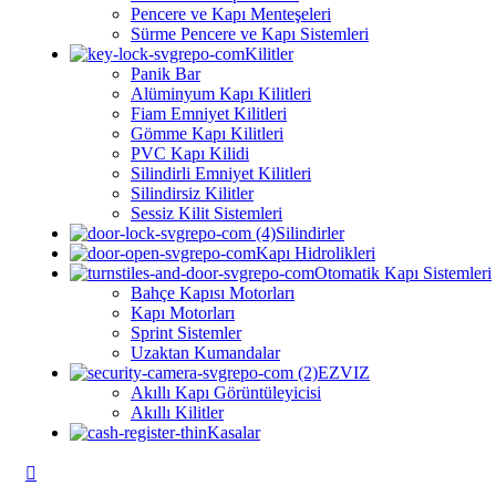
Pencere ve Kapı Menteşeleri
Sürme Pencere ve Kapı Sistemleri
Kilitler
Panik Bar
Alüminyum Kapı Kilitleri
⁠⁠Fiam Emniyet Kilitleri
Gömme Kapı Kilitleri
PVC Kapı Kilidi
Silindirli Emniyet Kilitleri
Silindirsiz Kilitler
Sessiz Kilit Sistemleri
Silindirler
Kapı Hidrolikleri
Otomatik Kapı Sistemleri
Bahçe Kapısı Motorları
Kapı Motorları
Sprint Sistemler
Uzaktan Kumandalar
EZVIZ
Akıllı Kapı Görüntüleyicisi
Akıllı Kilitler
Kasalar