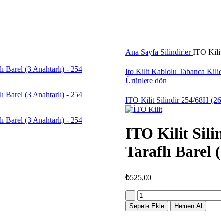
Ana Sayfa
Silindirler
ITO Kili
Ito Kilit Kablolu Tabanca Kilid
Ürünlere dön
ITO Kilit Silindir 254/68H (
ITO Kilit Sil
Taraflı Barel 
₺
525,00
Sepete Ekle
Hemen Al