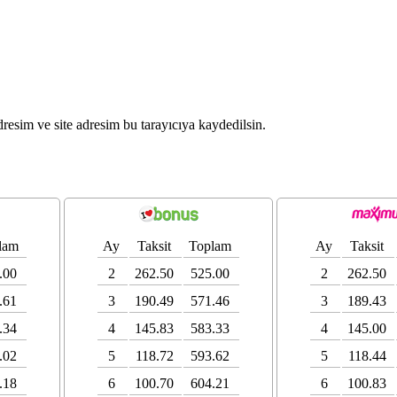
resim ve site adresim bu tarayıcıya kaydedilsin.
lam
Ay
Taksit
Toplam
Ay
Taksit
.00
2
262.50
525.00
2
262.50
.61
3
190.49
571.46
3
189.43
.34
4
145.83
583.33
4
145.00
.02
5
118.72
593.62
5
118.44
.18
6
100.70
604.21
6
100.83