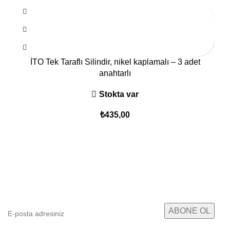
İTO Tek Taraflı Silindir, nikel kaplamalı – 3 adet
anahtarlı
Stokta var
₺
435,00
E-posta Bültenimize Abone Ol
Kampanyalarımızdan ve yeni ürünlerimizden haberdar
olun!