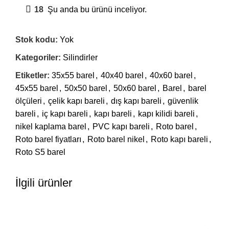
18
Şu anda bu ürünü inceliyor.
Stok kodu:
Yok
Kategoriler:
Silindirler
Etiketler:
35x55 barel
,
40x40 barel
,
40x60 barel
,
45x55 barel
,
50x50 barel
,
50x60 barel
,
Barel
,
barel
ölçüleri
,
çelik kapı bareli
,
dış kapı bareli
,
güvenlik
bareli
,
iç kapı bareli
,
kapı bareli
,
kapı kilidi bareli
,
nikel kaplama barel
,
PVC kapı bareli
,
Roto barel
,
Roto barel fiyatları
,
Roto barel nikel
,
Roto kapı bareli
,
Roto S5 barel
İlgili ürünler