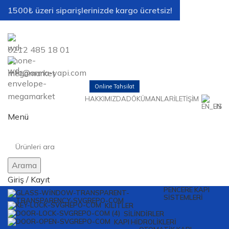
1500₺ üzeri siparişlerinizde kargo ücretsiz!
0212 485 18 01
info@arma-yapi.com
Online Tahsilat
HAKKIMIZDA
DÖKÜMANLAR
İLETIŞIM
EN
Menü
Arama
Giriş / Kayıt
PENCERE KAPI
SISTEMLERI
KILITLER
SILINDIRLER
KAPI HIDROLIKLERI