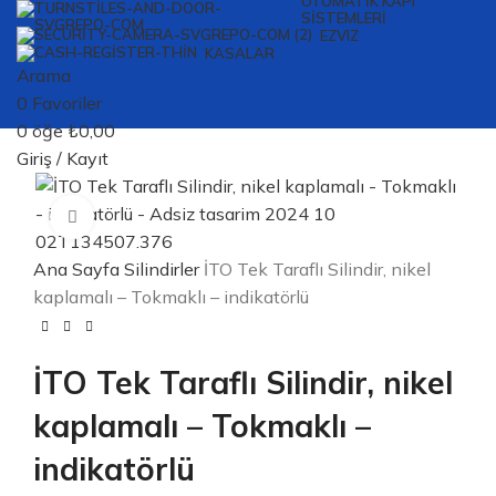
OTOMATIK KAPI
SISTEMLERI
EZVIZ
KASALAR
Arama
0
Favoriler
0
öğe
₺
0,00
Giriş / Kayıt
Büyütmek için tıklayın
Ana Sayfa
Silindirler
İTO Tek Taraflı Silindir, nikel
kaplamalı – Tokmaklı – indikatörlü
İTO Tek Taraflı Silindir, nikel
kaplamalı – Tokmaklı –
indikatörlü