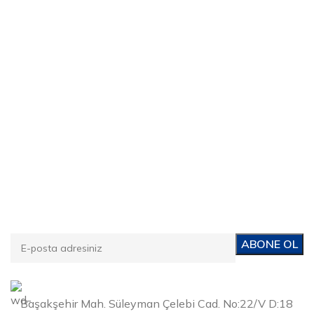
E-posta Bültenimize Abone Ol
Kampanyalarımızdan ve yeni ürünlerimizden haberdar
olun!
Başakşehir Mah. Süleyman Çelebi Cad. No:22/V D:18