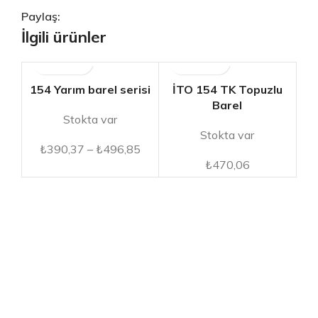
Paylaş:
İlgili ürünler
154 Yarım barel serisi
İTO 154 TK Topuzlu
İT
Barel
Stokta var
Ba
Stokta var
₺
390,37
–
₺
496,85
₺
470,06