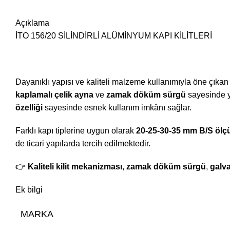
Açıklama
İTO 156/20 SİLİNDİRLİ ALÜMİNYUM KAPI KİLİTLERİ
Dayanıklı yapısı ve kaliteli malzeme kullanımıyla öne çıka
kaplamalı çelik ayna
ve
zamak döküm sürgü
sayesinde y
özelliği
sayesinde esnek kullanım imkânı sağlar.
Farklı kapı tiplerine uygun olarak
20-25-30-35 mm B/S ölçü
de ticari yapılarda tercih edilmektedir.
👉
Kaliteli kilit mekanizması
,
zamak döküm sürgü
,
galva
Ek bilgi
MARKA