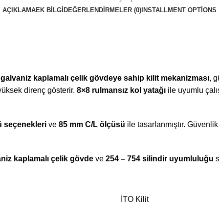
AÇIKLAMA
EK BILGI
DEĞERLENDIRMELER (0)
INSTALLMENT OPTIONS
n
galvaniz kaplamalı çelik gövdeye sahip kilit mekanizması
, 
üksek direnç gösterir.
8×8 rulmansız kol yatağı
ile uyumlu çalı
 seçenekleri
ve
85 mm C/L ölçüsü
ile tasarlanmıştır. Güvenli
niz kaplamalı çelik gövde
ve
254 – 754 silindir uyumluluğu
s
İTO Kilit