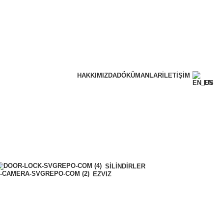
HAKKIMIZDA
DÖKÜMANLAR
İLETIŞIM
EN
SILINDIRLER
EZVIZ