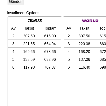
Installment Options
Ay
Taksit
Toplam
Ay
Taksit
Top
2
307.50
615.00
2
307.50
615
3
221.65
664.94
3
220.08
660
4
169.66
678.66
4
168.20
672
5
138.59
692.96
5
137.06
685
6
117.98
707.87
6
116.40
698