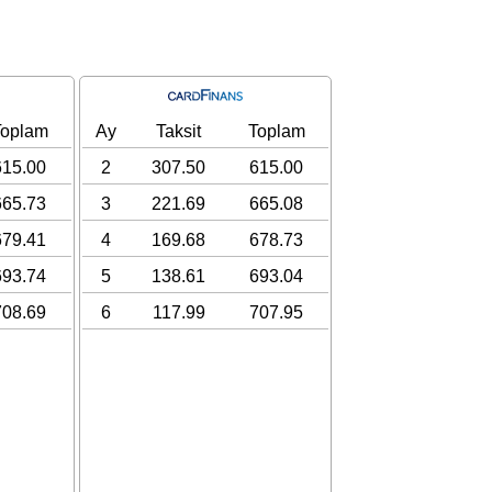
Toplam
Ay
Taksit
Toplam
615.00
2
307.50
615.00
665.73
3
221.69
665.08
679.41
4
169.68
678.73
693.74
5
138.61
693.04
708.69
6
117.99
707.95