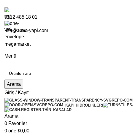
0212 485 18 01
info@arma-yapi.com
Menü
Arama
Giriş / Kayıt
KAPI HIDROLIKLERI
KASALAR
Arama
0
Favoriler
0
öğe
₺
0,00