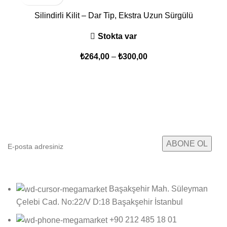
Silindirli Kilit – Dar Tip, Ekstra Uzun Sürgülü
Stokta var
₺
264,00
–
₺
300,00
E-posta Bültenimize Abone Ol
Kampanyalarımızdan ve yeni ürünlerimizden haberdar
olun!
Başakşehir Mah. Süleyman
Çelebi Cad. No:22/V D:18 Başakşehir İstanbul
+90 212 485 18 01