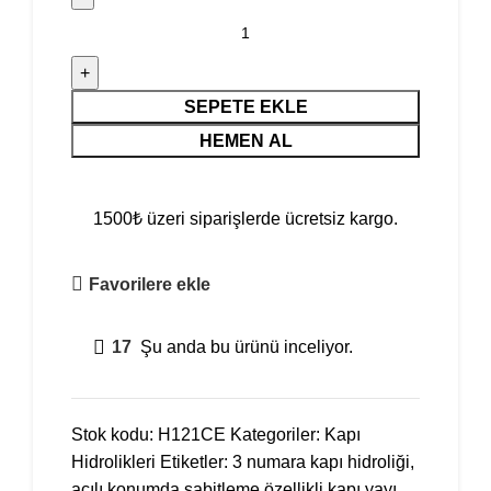
SEPETE EKLE
HEMEN AL
1500₺ üzeri siparişlerde ücretsiz kargo.
Favorilere ekle
17
Şu anda bu ürünü inceliyor.
Stok kodu:
H121CE
Kategoriler:
Kapı
Hidrolikleri
Etiketler:
3 numara kapı hidroliği
,
açılı konumda sabitleme özellikli kapı yayı
,