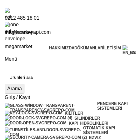
0
0212 485 18 01
info@arma-yapi.com
Online Tahsilat
HAKKIMIZDA
DÖKÜMANLAR
İLETIŞIM
EN
Menü
Arama
Giriş / Kayıt
PENCERE KAPI
SISTEMLERI
KILITLER
SILINDIRLER
KAPI HIDROLIKLERI
OTOMATIK KAPI
SISTEMLERI
EZVIZ