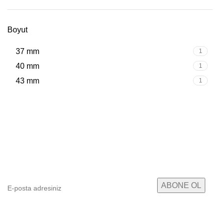
Boyut
37 mm
1
40 mm
1
43 mm
1
E-posta Bültenimize Abone Ol
Kampanyalarımızdan ve yeni ürünlerimizden haberdar
olun!