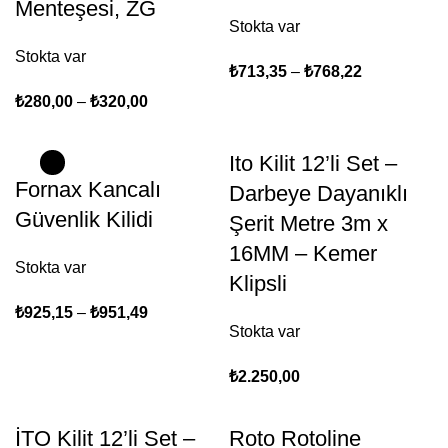
Menteşesi, ZG
Stokta var
Stokta var
₺
713,35
–
₺
768,22
₺
280,00
–
₺
320,00
Ito Kilit 12’li Set –
Fornax Kancalı
Darbeye Dayanıklı
Güvenlik Kilidi
Şerit Metre 3m x
16MM – Kemer
Stokta var
Klipsli
₺
925,15
–
₺
951,49
Stokta var
₺
2.250,00
İTO Kilit 12’li Set –
Roto Rotoline