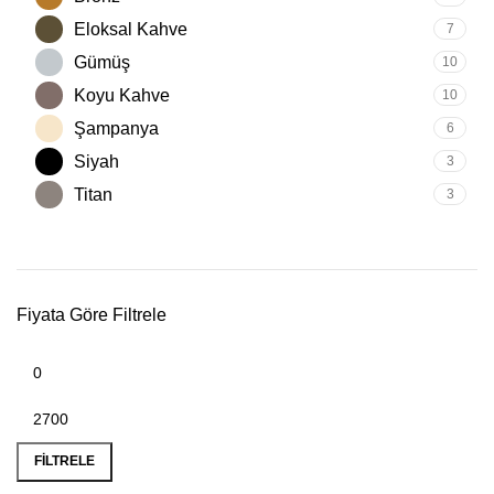
Eloksal Kahve
7
Gümüş
10
Koyu Kahve
10
Şampanya
6
Siyah
3
Titan
3
Fiyata Göre Filtrele
FILTRELE