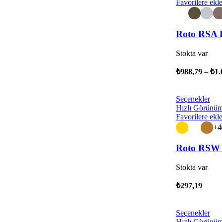
Favorilere ekl
Roto RSA 
Stokta var
₺
988,79
–
₺
1.
Seçenekler
Hızlı Görünü
Favorilere ekl
+4
Roto RSW 
Stokta var
₺
297,19
Seçenekler
Hızlı Görünü