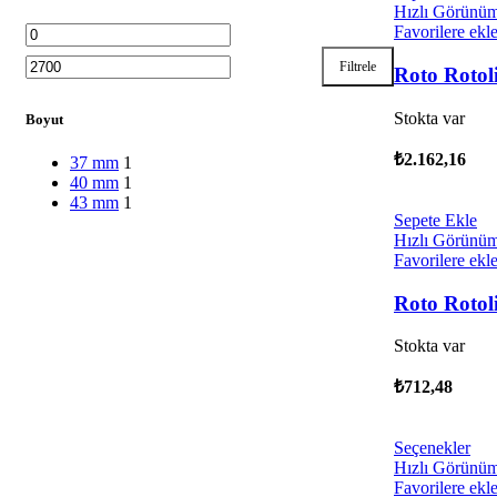
Hızlı Görünü
Favorilere ekl
Filtrele
Roto Rotol
Stokta var
Boyut
₺
2.162,16
37 mm
1
40 mm
1
43 mm
1
Sepete Ekle
Hızlı Görünü
Favorilere ekl
Roto Rotol
Stokta var
₺
712,48
Seçenekler
Hızlı Görünü
Favorilere ekl