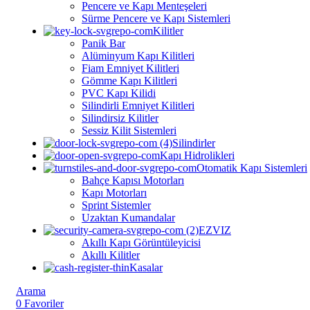
Pencere ve Kapı Menteşeleri
Sürme Pencere ve Kapı Sistemleri
Kilitler
Panik Bar
Alüminyum Kapı Kilitleri
⁠⁠Fiam Emniyet Kilitleri
Gömme Kapı Kilitleri
PVC Kapı Kilidi
Silindirli Emniyet Kilitleri
Silindirsiz Kilitler
Sessiz Kilit Sistemleri
Silindirler
Kapı Hidrolikleri
Otomatik Kapı Sistemleri
Bahçe Kapısı Motorları
Kapı Motorları
Sprint Sistemler
Uzaktan Kumandalar
EZVIZ
Akıllı Kapı Görüntüleyicisi
Akıllı Kilitler
Kasalar
Arama
0
Favoriler