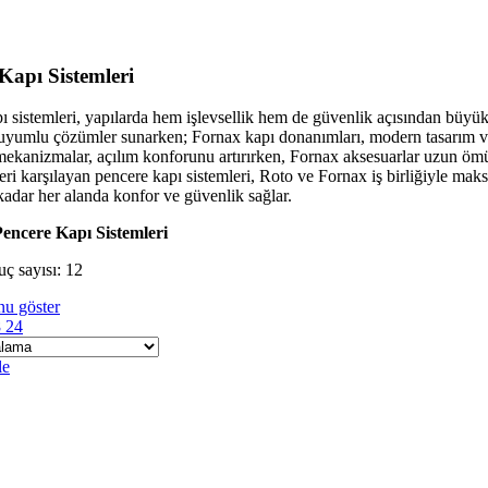
Kapı Sistemleri
ı sistemleri, yapılarda hem işlevsellik hem de güvenlik açısından büyük ö
 uyumlu çözümler sunarken; Fornax kapı donanımları, modern tasarım ve
kanizmalar, açılım konforunu artırırken, Fornax aksesuarlar uzun ömürlü 
leri karşılayan pencere kapı sistemleri, Roto ve Fornax iş birliğiyle ma
 kadar her alanda konfor ve güvenlik sağlar.
encere Kapı Sistemleri
uç sayısı: 12
u göster
8
24
le