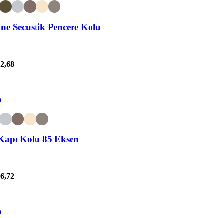
ine Secustik Pencere Kolu
2,68
m
e
Kapı Kolu 85 Eksen
6,72
m