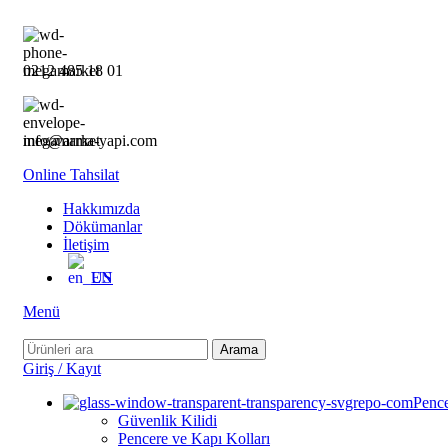
0212 485 18 01
info@arma-yapi.com
Online Tahsilat
Hakkımızda
Dökümanlar
İletişim
EN
Menü
Arama
Giriş / Kayıt
Pence
Güvenlik Kilidi
Pencere ve Kapı Kolları