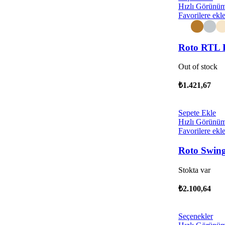
Hızlı Görünü
Favorilere ekl
Roto RTL K
Out of stock
₺
1.421,67
Sepete Ekle
Hızlı Görünü
Favorilere ekl
Roto Swing
Stokta var
₺
2.100,64
Seçenekler