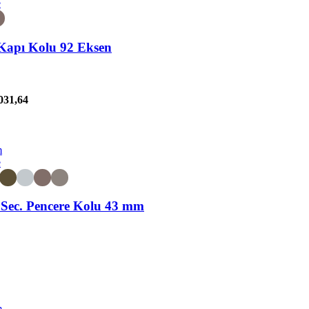
e
Kapı Kolu 92 Eksen
031,64
m
e
Sec. Pencere Kolu 43 mm
m