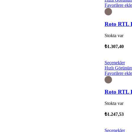
Favorilere ekl
Roto RTL 
Stokta var
₺
1.307,40
Seçenekler
Hızlı Görünü
Favorilere ekl
Roto RTL 
Stokta var
₺
1.247,53
Seçenekler