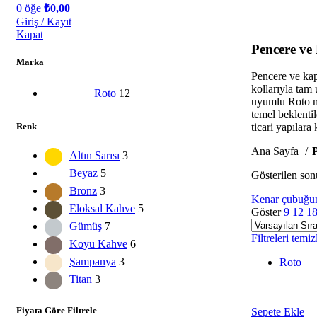
0
öğe
₺
0,00
Giriş / Kayıt
Kapat
Pencere ve 
Marka
Pencere ve kap
kollarıyla tam
Roto
12
uyumlu Roto me
temel beklenti
Renk
ticari yapılara
Ana Sayfa
P
Altın Sarısı
3
Beyaz
5
Gösterilen son
Bronz
3
Kenar çubuğun
Eloksal Kahve
5
Göster
9
12
1
Gümüş
7
Filtreleri temiz
Koyu Kahve
6
Şampanya
3
Roto
Titan
3
Fiyata Göre Filtrele
Sepete Ekle