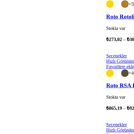
+5
Roto Rotol
Stokta var
₺
273,02
–
₺
30
Seçenekler
Hızlı Görünü
Favorilere ekl
+4
Roto RSA 
Stokta var
₺
865,19
–
₺
92
Seçenekler
Hızlı Görünü