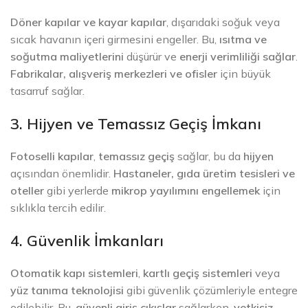
Döner kapılar ve kayar kapılar
, dışarıdaki soğuk veya
sıcak havanın içeri girmesini engeller. Bu,
ısıtma ve
soğutma maliyetlerini
düşürür ve
enerji verimliliği sağlar
.
Fabrikalar, alışveriş merkezleri ve ofisler
için büyük
tasarruf sağlar.
3. Hijyen ve Temassız Geçiş İmkanı
Fotoselli kapılar
,
temassız geçiş
sağlar, bu da
hijyen
açısından önemlidir.
Hastaneler, gıda üretim tesisleri ve
oteller
gibi yerlerde
mikrop yayılımını engellemek
için
sıklıkla tercih edilir.
4. Güvenlik İmkanları
Otomatik kapı sistemleri
,
kartlı geçiş sistemleri
veya
yüz tanıma teknolojisi
gibi güvenlik çözümleriyle entegre
edilebilir. Bu,
güvenli giriş çıkışlar
sağlarken,
yetkisiz