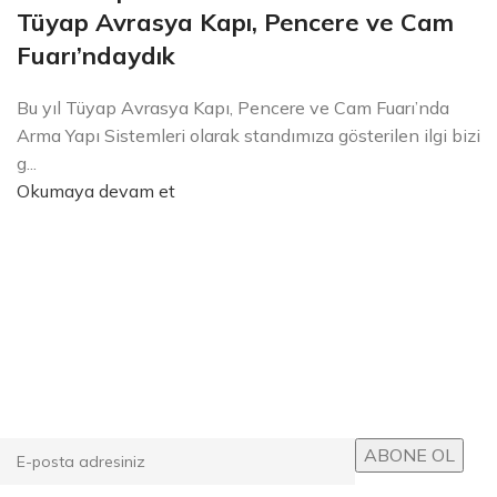
Tüyap Avrasya Kapı, Pencere ve Cam
Fuarı’ndaydık
Bu yıl Tüyap Avrasya Kapı, Pencere ve Cam Fuarı’nda
Arma Yapı Sistemleri olarak standımıza gösterilen ilgi bizi
g...
Okumaya devam et
E-posta Bültenimize Abone Ol
Kampanyalarımızdan ve yeni ürünlerimizden haberdar
olun!