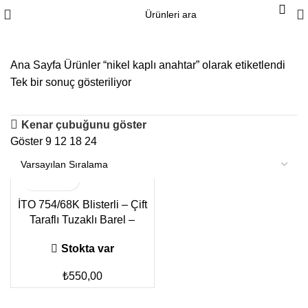
1500₺ üzeri siparişlerinizde kargo ücretsiz!
Ana Sayfa
Ürünler “nikel kaplı anahtar” olarak etiketlendi
Tek bir sonuç gösteriliyor
Kenar çubuğunu göster
Göster
9
12
18
24
İTO 754/68K Blisterli – Çift
Taraflı Tuzaklı Barel –
Bilyalı Silindir
Stokta var
₺
550,00