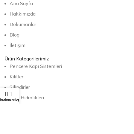
Ana Sayfa
Hakkımızda
Dökümanlar
Blog
İletişim
Ürün Kategorilerimiz
Pencere Kapı Sistemleri
Kilitler
Silindirler
Kapı Hidrolikleri
ltreler
Menü
Favoriler
Sepet
İzolasyon Ürünleri
Şartlar & Koşullar
Gizlilik Politikası