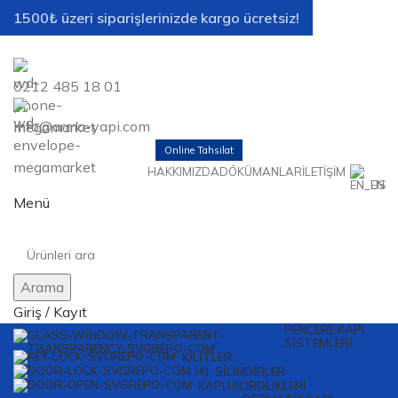
1500₺ üzeri siparişlerinizde kargo ücretsiz!
0212 485 18 01
info@arma-yapi.com
Online Tahsilat
HAKKIMIZDA
DÖKÜMANLAR
İLETIŞIM
EN
Menü
Arama
Giriş / Kayıt
PENCERE KAPI
SISTEMLERI
KILITLER
SILINDIRLER
KAPI HIDROLIKLERI