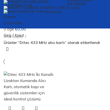
OTOMATIK KAPI
SISTEMLERI
EZVIZ
KASALAR
Arama
0
Favoriler
0
öğe
₺
0,00
Giriş / Kayıt
Ana Sayfa
Ürünler “Ditec 433 MHz alıcı kartı” olarak etiketlendi