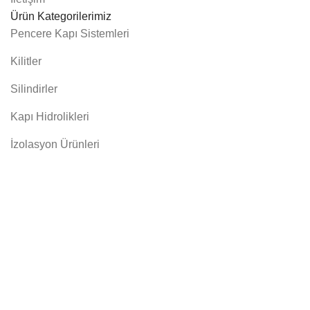
Ürün Kategorilerimiz
Pencere Kapı Sistemleri
Kilitler
Silindirler
Kapı Hidrolikleri
İzolasyon Ürünleri
Şartlar & Koşullar
Gizlilik Politikası
Mesafeli Satış Sözleşmesi
İptal & İade Şartları
Sosyal Medya:
Arma Yapı Sistemleri San. Ve Tic. A. Ş. © 2024 - Tüm
Hakları Saklıdır.