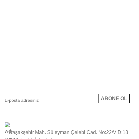
E-posta Bültenimize Abone Ol
Kampanyalarımızdan ve yeni ürünlerimizden haberdar
olun!
Başakşehir Mah. Süleyman Çelebi Cad. No:22/V D:18